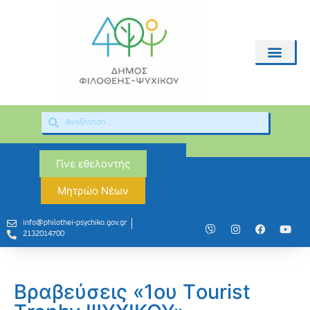
Γίνε εθελοντής
Μητρώο Νέων
info@philothei-psychiko.gov.gr
2132014700
Βραβεύσεις «1ου Τourist