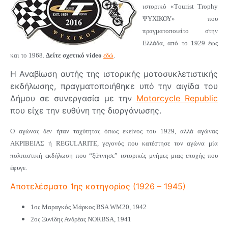
ιστορικό «Τourist Trophy
ΨΥΧΙΚΟΥ» που
πραγματοποιείτο στην
Ελλάδα, από το 1929 έως
και το 1968.
Δείτε σχετικό video
εδώ
.
Η Αναβίωση αυτής της ιστορικής μοτοσυκλετιστικής
εκδήλωσης, πραγματοποιήθηκε υπό την αιγίδα του
Δήμου σε συνεργασία με την
Motorcycle Republic
που είχε την ευθύνη της διοργάνωσης.
Ο αγώνας δεν ήταν ταχύτητας όπως εκείνος του 1929, αλλά αγώνας
ΑΚΡΙΒΕΙΑΣ ή REGULARITE, γεγονός που κατέστησε τον αγώνα μία
πολιτιστική εκδήλωση που “ξύπνησε” ιστορικές μνήμες μιας εποχής που
έφυγε.
Αποτελέσματα 1ης κατηγορίας (1926 – 1945)
1ος Μαραγκός Μάρκος BSA WM20, 1942
2ος Ξυνίδης Ανδρέας NORBSA, 1941