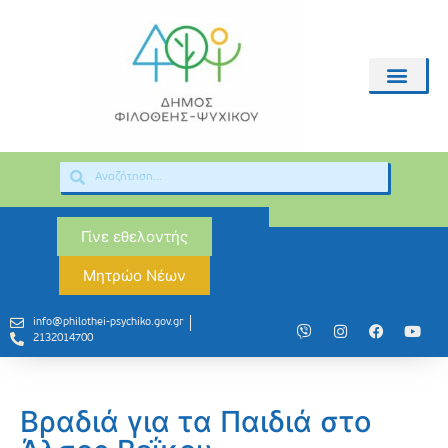
Γίνε εθελοντής
Μητρώο Νέων
info@philothei-psychiko.gov.gr
2132014700
Βραδιά για τα Παιδιά στο