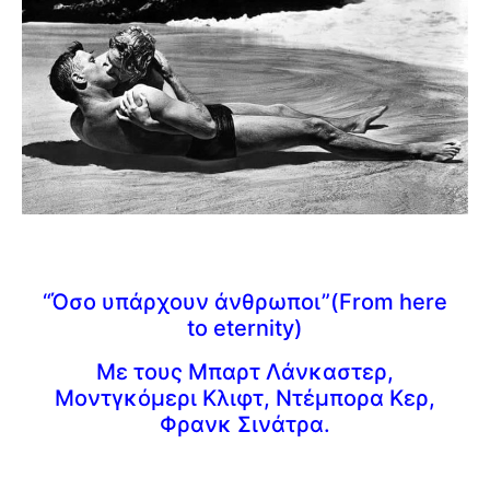
“Όσο υπάρχουν άνθρωποι”
(
From here
to eternity)
Με τους Μπαρτ Λάνκαστερ,
Μοντγκόμερι Κλιφτ, Ντέμπορα Κερ,
Φρανκ Σινάτρα.