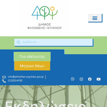
Γίνε εθελοντής
Μητρώο Νέων
info@philothei-psychiko.gov.gr
2132014700
Εκδηλώσεις