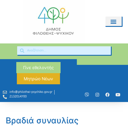
Γίνε εθελοντής
Μητρώο Νέων
info@philothei-psychiko.gov.gr
2132014700
Βραδιά συναυλίας