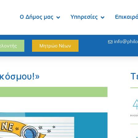
Ο Δήμος μας
Υπηρεσίες
Επικαιρ
info@philo
θελοντής
Μητρώο Νέων
 κόσμου!»
Τ