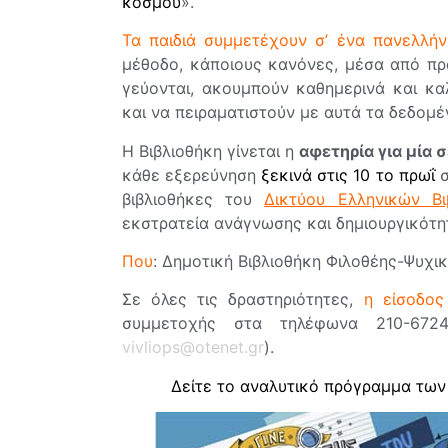
κόσμου
».
Τα παιδιά συμμετέχουν σ’ ένα πανελλήν
μέθοδο, κάποιους κανόνες, μέσα από πρ
γεύονται, ακουμπούν καθημερινά και κα
και να πειραματιστούν με αυτά τα δεδομέ
Η Βιβλιοθήκη γίνεται η
αφετηρία για μία
κάθε εξερεύνηση
ξεκινά στις 10 το πρωΐ
σ
βιβλιοθήκες του
Δικτύου Ελληνικών Βι
εκστρατεία ανάγνωσης και δημιουργικότη
Που
: Δημοτική Βιβλιοθήκη Φιλοθέης-Ψυχι
Σε όλες τις δραστηριότητες,
η είσοδος
συμμετοχής στα τηλέφωνα 210-672
vivliops@otenet.gr
).
Δείτε το αναλυτικό πρόγραμμα των