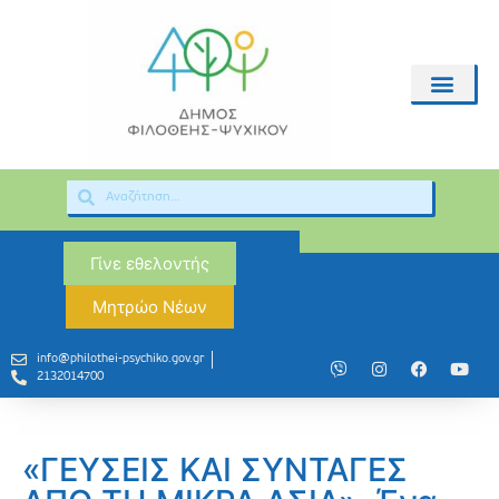
Γίνε εθελοντής
Μητρώο Νέων
info@philothei-psychiko.gov.gr
2132014700
«ΓΕΥΣΕΙΣ ΚΑΙ ΣΥΝΤΑΓΕΣ