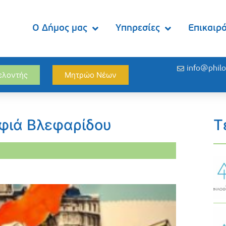
Ο Δήμος μας
Υπηρεσίες
Επικαιρ
info@philo
θελοντής
Μητρώο Νέων
αφιά Βλεφαρίδου
Τ