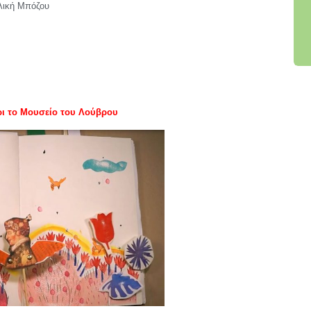
ελική Μπόζου
χρι το Μουσείο του Λούβρου