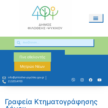
Γίνε εθελοντής
Μητρώο Νέων
info@philothei-psychiko.gov.gr
2132014700
Γραφεία Κτηματογράφησης