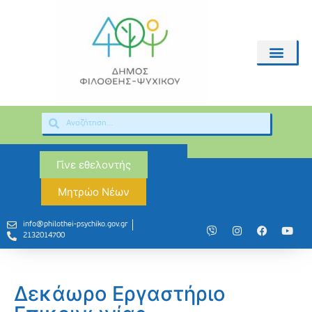
Γίνε εθελοντής
Μητρώο Νέων
info@philothei-psychiko.gov.gr
2132014700
Δεκάωρο Εργαστήριο