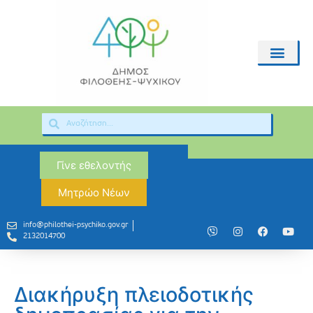
Γίνε εθελοντής
Μητρώο Νέων
info@philothei-psychiko.gov.gr
2132014700
Διακήρυξη πλειοδοτικής