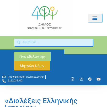
Γίνε εθελοντής
Μητρώο Νέων
info@philothei-psychiko.gov.gr
2132014700
«Διαλέξεις Ελληνικής