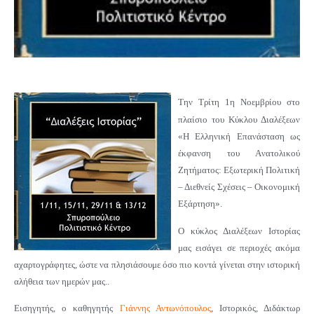
Την Τρίτη 1η Νοεμβρίου στο
πλαίσιο του Κύκλου Διαλέξεων
«Η Ελληνική Επανάσταση ως
έκφανση του Aνατολικού
Zητήματος: Εξωτερική Πολιτική
– Διεθνείς Σχέσεις – Οικονομική
Εξάρτηση».
Ο κύκλος Διαλέξεων Ιστορίας
μας εισάγει σε περιοχές ακόμα
αχαρτογράφητες, ώστε να πλησιάσουμε όσο πιο κοντά γίνεται στην ιστορική
αλήθεια των ημερών μας..
Εισηγητής, ο καθηγητής
Γιάννης Αντωνόπουλος
, Ιστορικός, Διδάκτωρ