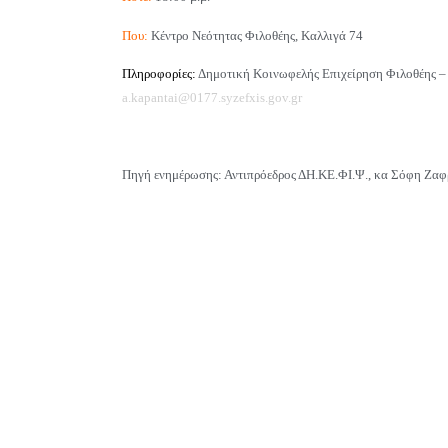
Που:
Κέντρο Νεότητας Φιλοθέης, Καλλιγά 74
Πληροφορίες:
Δημοτική Κοινωφελής Επιχείρηση Φιλοθέης –
a.kapantai@0177.syzefxis.gov.gr
Πηγή ενημέρωσης: Αντιπρόεδρος ΔΗ.ΚΕ.ΦΙ.Ψ., κα Σόφη Ζα