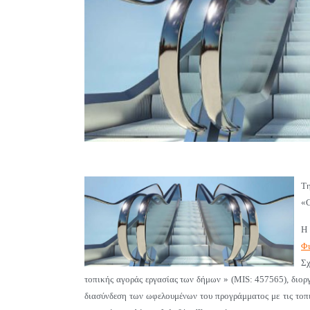
Τη
«C
Η
Φι
Σχ
τοπικής αγοράς εργασίας των δήμων » (MIS: 457565), διο
διασύνδεση των ωφελουμένων του προγράμματος με τις τοπι