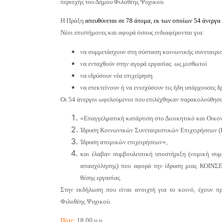
περιοχής του Δήμου Φιλοθέης Ψυχικού.
Η Πράξη
απευθύνεται σε 78 άτομα, εκ των οποίων 54 άνεργα
Νέοι επιστήμονες και
αφορά όσους ενδιαφέρονται για:
να συμμετάσχουν στη σύσταση κοινωνικής συνεταιρι
να ενταχθούν στην αγορά εργασίας ως μισθωτοί
να ιδρύσουν νέα επιχείρηση
να επεκτείνουν ή να ενισχύσουν τις ήδη υπάρχουσες δ
Οι 54 άνεργοι ωφελούμενοι που επιλέχθηκαν παρακολούθησα
«Επαγγελματική κατάρτιση στο Διοικητικό και Οικο
Ίδρυση Κοινωνικών Συνεταιριστικών Επιχειρήσεων (
Ίδρυση ατομικών επιχειρήσεων»,
και έλαβαν συμβουλευτική υποστήριξη (νομική συμβ
απασχόλησης) που αφορά την ίδρυση μιας ΚΟΙΝΣΕΠ,
θέσης εργασίας.
Στην εκδήλωση που
είναι ανοιχτή για το κοινό,
έχουν π
Φιλοθέης Ψυχικού.
Πότε:
18:00
μ.μ.