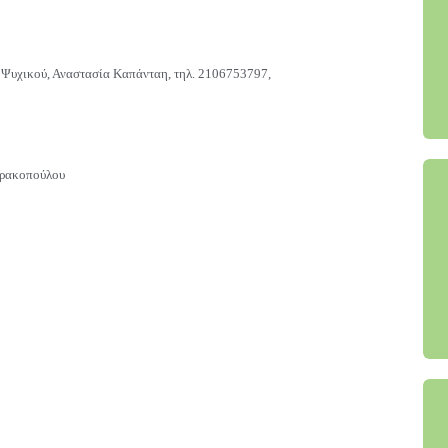
 Ψυχικού,
Αναστασία Καπάνταη, τηλ. 2106753797,
φρακοπούλου