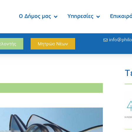
Ο Δήμος μας
Υπηρεσίες
Επικαιρ
info@philo
θελοντής
Μητρώο Νέων
Τ