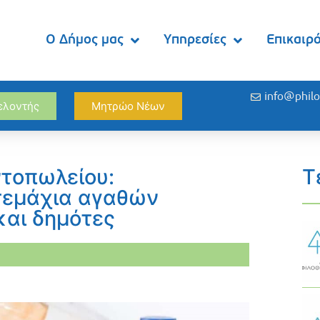
Ο Δήμος μας
Υπηρεσίες
Επικαιρ
info@philo
θελοντής
Μητρώο Νέων
τοπωλείου:
Τ
τεμάχια αγαθών
και δημότες