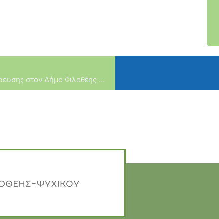
Συνεχίζεται η αναβάθμιση του Δικτύου Ύδρευσης στον Δήμο Φιλοθέης Ψυχικού