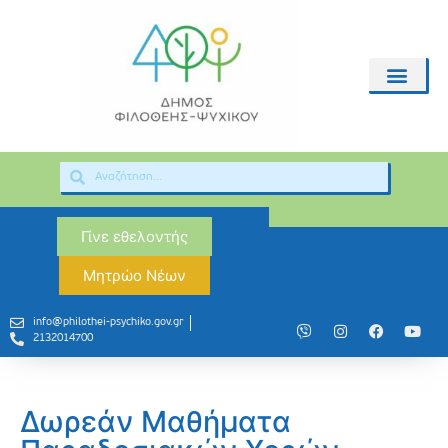
Γίνε εθελοντής
Μητρώο Νέων
info@philothei-psychiko.gov.gr
2132014700
Δωρεάν Μαθήματα