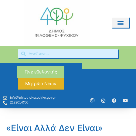
Γίνε εθελοντής
Μητρώο Νέων
info@philothei-psychiko.gov.gr
2132014700
«Είναι Αλλά Δεν Είναι»