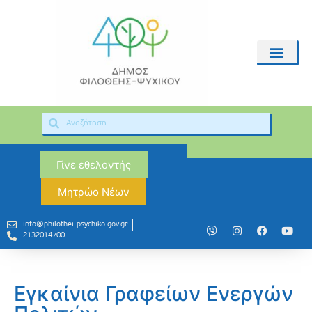
Γίνε εθελοντής
Μητρώο Νέων
info@philothei-psychiko.gov.gr
2132014700
Εγκαίνια Γραφείων Ενεργών