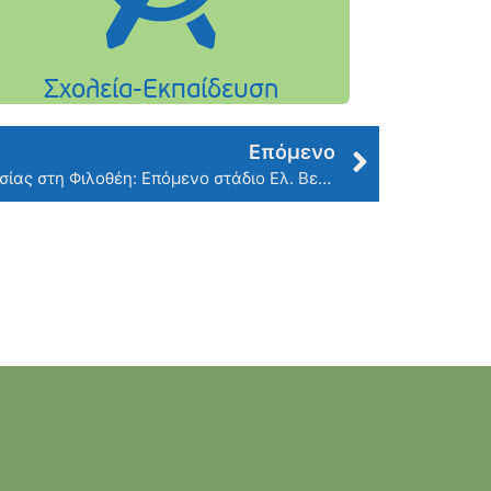
Επόμενο
Έργα Αντιπλημμυρικής Προστασίας στη Φιλοθέη: Επόμενο στάδιο Ελ. Βενιζέλου – ‘Εναρξη 28/02/2024