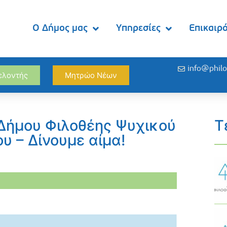
Ο Δήμος μας
Υπηρεσίες
Επικαιρ
info@philo
θελοντής
Μητρώο Νέων
 Δήμου Φιλοθέης Ψυχικού
Τ
υ – Δίνουμε αίμα!