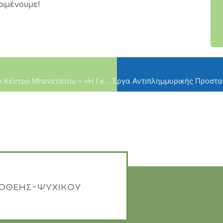
ριμένουμε!
«Μια ταινία, μια συζήτηση» στο Πολιτιστικό Κέντρο Μπενετάτου – «Η Γκαρσονιέρα»