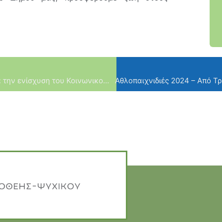
Υλοποίηση δράσης συλλογής τροφίμων για την ενίσχυση του Κοινωνικού Παντοπωλείου – 07 & 14 Ιουνίου
Αθλοπαιχνιδιές 2024 – Από Τρ