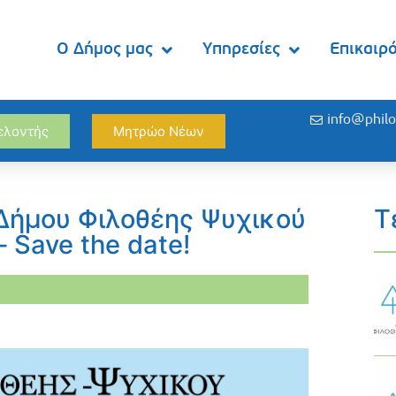
Ο Δήμος μας
Υπηρεσίες
Επικαιρ
info@philo
θελοντής
Μητρώο Νέων
 Δήμου Φιλοθέης Ψυχικού
Τ
– Save the date!