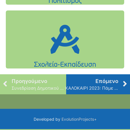
Προηγούμενο
Επόμενο
Συνεδρίαση Δημοτικού Συμβουλίου – Β’
ΚΑΛΟΚΑΙΡΙ 2023: Πάμε Σινεμά, βοηθάμε τα αδέσποτα! Με την ταινία «ΚΑΡΜΕΝ» – Την Δευτέρα 17 Ιουλίου
Developed by
EvolutionProjects+