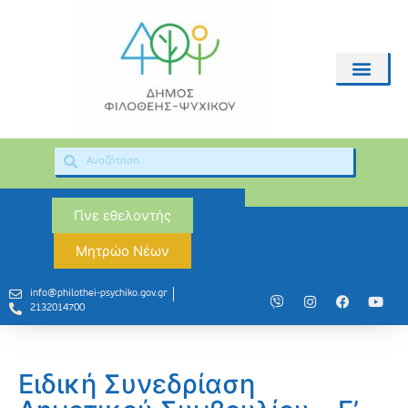
Γίνε εθελοντής
Μητρώο Νέων
info@philothei-psychiko.gov.gr
2132014700
Ειδική Συνεδρίαση