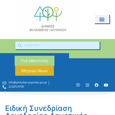
Γίνε εθελοντής
Μητρώο Νέων
info@philothei-psychiko.gov.gr
2132014700
Ειδική Συνεδρίαση