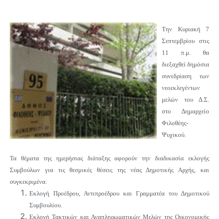
Την Κυριακή 7
Σεπτεμβρίου στις
11 π.μ. θα
διεξαχθεί δημόσια
συνεδρίαση των
νεοεκλεγέντων
μελών του Δ.Σ.
στο Δημαρχείο
Φιλοθέης-
Ψυχικού.
Τα θέματα της ημερήσιας διάταξης αφορούν την διαδικασία εκλογής
Συμβούλων για τις θεσμικές θέσεις της νέας Δημοτικής Αρχής, και
συγκεκριμένα:
Εκλογή Προέδρου, Αντιπροέδρου και Γραμματέα του Δημοτικού
Συμβουλίου.
Εκλογή Τακτικών και Αναπληρωματικών Μελών της Οικονομικής