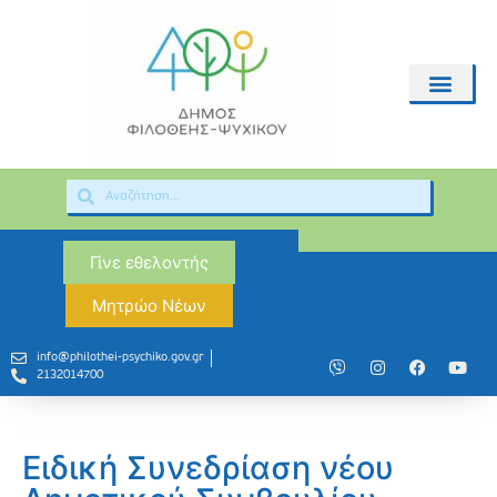
Γίνε εθελοντής
Μητρώο Νέων
info@philothei-psychiko.gov.gr
2132014700
Ειδική Συνεδρίαση νέου