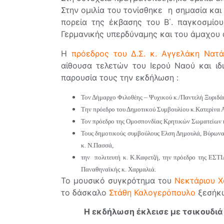
Στην ομιλία του τονίσθηκε η σημασία και
πορεία της έκβασης του Β΄. παγκοσμίο
Γερμανικής υπερδύναμης και του άμαχου 
Η
πρόεδρος του Δ.Σ. κ. Αγγελάκη Νατ
αίθουσα τελετών του Ιερού Ναού και ιδ
παρουσία τους την εκδήλωση :
Τον Δήμαρχο Φιλοθέης – Ψυχικού κ./Παντελή Ξυριδ
Την πρόεδρο του Δημοτικού Συμβουλίου κ.Κατερίνα 
Τον πρόεδρο της Ομοσπονδίας Κρητικών Σωματείων 
Τους δημοτικούς συμβούλους Ελση Δημουλά, Βύρωνα
κ. Ν.Πασσά,
την πολιτευτή κ. Κ.Καφετζή, την πρόεδρο της ΕΣΤ
Παναθηναϊκής κ. Χαρμαλιά.
Το μουσικό συγκρότημα του
Νεκτάριου Χ
το δάσκαλο
Στάθη Καλογερόπουλο
ξεσήκω
Η εκδήλωση έκλεισε με τσικουδιά 