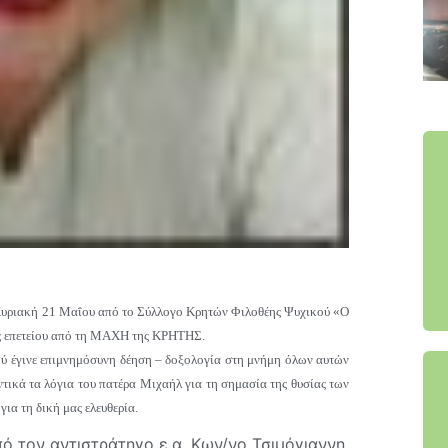
 Κυριακή 21 Μαΐου από το Σύλλογο Κρητών Φιλοθέης Ψυχικού «Ο
ς επετείου από τη ΜΑΧΗ της ΚΡΗΤΗΣ.
ού έγινε επιμνημόσυνη δέηση – δοξολογία στη μνήμη όλων αυτών
ά τα λόγια του πατέρα Μιχαήλ για τη σημασία της θυσίας των
ια τη δική μας ελευθερία.
ό τον αντιστράτηγο ε.α. Κων/νο Τσιμόγιαννη.