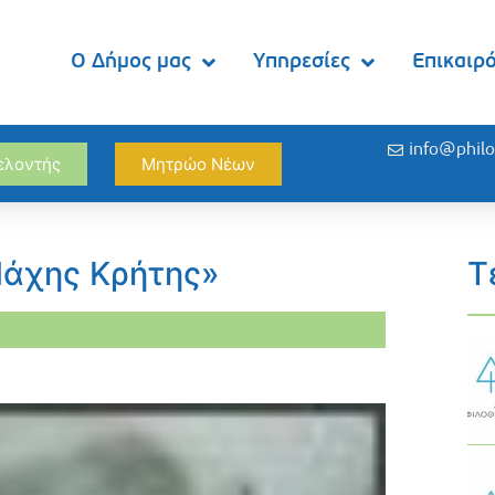
Ο Δήμος μας
Υπηρεσίες
Επικαιρ
info@philo
θελοντής
Μητρώο Νέων
Μάχης Κρήτης»
Τ