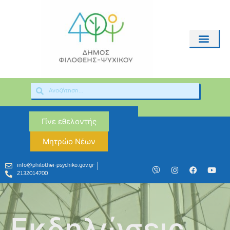
Γίνε εθελοντής
Μητρώο Νέων
info@philothei-psychiko.gov.gr
2132014700
Εκδηλώσεις