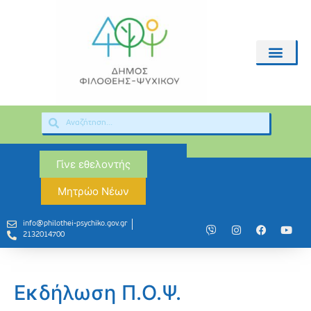
Γίνε εθελοντής
Μητρώο Νέων
info@philothei-psychiko.gov.gr
2132014700
Εκδήλωση Π.Ο.Ψ.