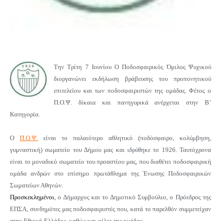
Την Τρίτη 7 Ιουνίου Ο Ποδοσφαιρικός Όμιλος Ψυχικού
διοργανώνει εκδήλωση βράβευσης
του προπονητικού
επιτελείου και των ποδοσφαιριστών της ομάδας.
Φέτος ο
Π.Ο.Ψ. δίκαια και πανηγυρικά ανέρχεται στην Β’
Κατηγορία.
Ο
Π.Ο.Ψ.
είναι
το παλαιότερο αθλητικό (ποδόσφαιρο, κολύμβηση,
γυμναστική) σωματείο του Δήμου μας και
ιδρύθηκε το 1926.
Ταυτόχρονα
είναι το μοναδικό σωματείο του προαστίου μας, που διαθέτει ποδοσφαιρική
ομάδα ανδρών στο επίσημο πρωτάθλημα της Ένωσης Ποδοσφαιρικών
Σωματείων Αθηνών.
Προσκεκλημένοι
, ο Δήμαρχος και το Δημοτικό Συμβούλιο, ο Πρόεδρος της
ΕΠΣΑ, συνδημότες μας ποδοσφαιριστές που, κατά το παρελθόν συμμετείχαν
στην Εθνική Ελλάδος, καθώς και φίλοι της ομάδας.