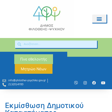
Γίνε εθελοντής
Μητρώο Νέων
info@philothei-psychiko.gov.gr
2132014700
Εκμίσθωση Δημοτικού