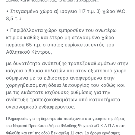
Ξάνθου και Μπουμπουλίνας, το οποίο περιλαμβάνει:
• Στεγασμένο χώρο α) ισόγειο 117 τ.μ. β) χώρο W.C.
8,5 τ.μ.
• Περιβάλλοντα χώρο έμπροσθεν του ανωτέρω
κτιρίου καθώς και έτερο μη στεγασμένο χώρο
περίπου 65 τ.μ. ο οποίος ευρίσκεται εντός του
Αθλητικού Κέντρου,
με δυνατότητα ανάπτυξης τραπεζοκαθισμάτων στην
ισόγεια αίθουσα πελατών και στον εξωτερικό χώρο
σύμφωνα με τα ειδικότερα αναφερόμενα στην
χορηγηθεισόμενη άδεια λειτουργίας του καθώς και
με τις εκάστοτε ισχύουσες ρυθμίσεις για την
ανάπτυξη τραπεζοκαθισμάτων από καταστήματα
υγειονομικού ενδιαφέροντος.
Πληροφορίες για τη δημοπρασία παρέχονται στα γραφεία της έδρας
του Νομικού Προσώπου Δήμου Φιλοθέης-Ψυχικού «Ο.Κ.Α.Π.Α.» στη
Φιλοθέη και επί της οδού Βεκιαρέλη 11 στον 1ο όροφο εργάσιμες