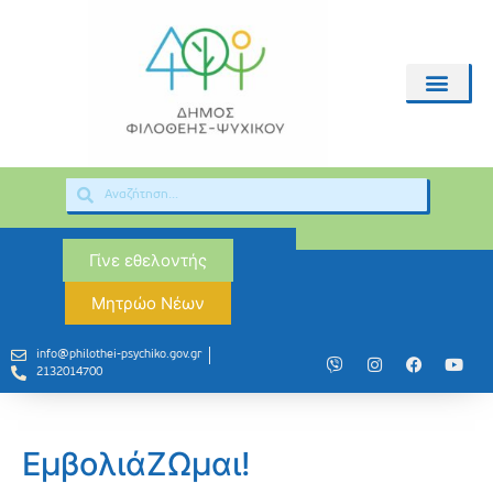
Γίνε εθελοντής
Μητρώο Νέων
info@philothei-psychiko.gov.gr
2132014700
ΕμβολιάΖΩμαι!