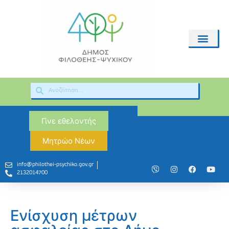
Γίνε εθελοντής
Μητρώο Νέων
info@philothei-psychiko.gov.gr
2132014700
Ενίσχυση μέτρων