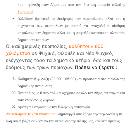
και η φύλαξη στον Δήμο μας από την ιδιωτική εταιρεία φύλαξης
Starguard
.
Αλλάζουν δραστικά οι διαδρομές των περιπολικών αλλά και η
συχνότητα των περιπολιών με σκοπό να ενισχυθεί η αίσθηση
ασφάλειας των δημοτών αλλά και η ασφαλής κατάσταση όλων των
Δημοτικών κτηρίων.
Οι καθημερινές περιπολίες,
καλύπτουν 800
χιλιόμετρα
σε Ψυχικό, Φιλοθέη και Νέο Ψυχικό,
ελέγχοντας τόσο τα Δημοτικά κτήρια, όσο και τους
δρόμους των τριών περιοχών.
Πρέπει να ξέρετε :
Καθημερινή φύλαξη (22:00 – 06:00) και προστασία στο σύνολο της
Δημοτικής περιουσίας
Περιπολίες με 8 περιπολικά οχήματα σε όλο τον Δήμο, τα πάρκα και
τους ελεύθερους χώρους
Άμεση συνεργασία με την Ελληνική αστυνομία
Αν αντιληφθείτε κάτι ύποπτο που
δημιουργεί απειλή για την περιουσία ή τη
ζωή σας ή βάζει σε κίνδυνο την περιουσία της πόλης μας, καλέστε αμέσως :