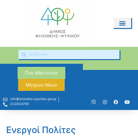
Γίνε εθελοντής
Μητρώο Νέων
info@philothei-psychiko.gov.gr
2132014700
Ενεργοί Πολίτες