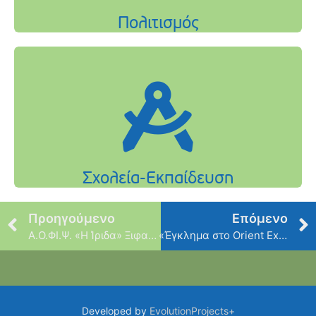
Προηγούμενο
Επόμενο
Α.Ο.ΦΙ.Ψ. «Η Ίριδα» Ξιφασκία
«Έγκλημα στο Orient Express»
Developed by
EvolutionProjects+