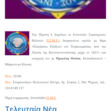
Την Πέμπτη 4 Απριλίου
το Ινστιτούτο Στρατηγικών
Μελετών (
Ι.Σ.Μ.Ε.
)
διοργανώνει ομιλία με θέμα
«Εξεγέρσεις Ελλήνων επί Τουρκοκρατίας: από την
Άλωση της Κωνσταντινούπολης μέχρι το 1821» και
εισηγητή τον
κ. Προκόπη Φούσα
, Εκπαιδευτικού –
Μάρκετινγκ Κόουτς.
Πότε:
19:00
Που:
Σπυροπούλειο Πολιτιστικό Κέντρο, Αγ. Σοφίας 1, Νέο Ψυχικό, τηλ.:
210 6749 137
Πηγή ενημέρωσης: Ιστοσελίδα
Ι.Σ.Μ.Ε.
Τελευταία Νέα