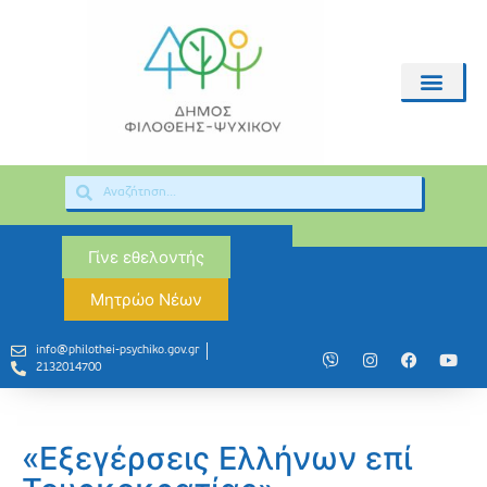
Γίνε εθελοντής
Μητρώο Νέων
info@philothei-psychiko.gov.gr
2132014700
«Εξεγέρσεις Ελλήνων επί