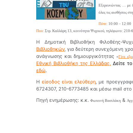
Εξερευνώντας … με 
όλες τις αισθήσεις στ
Πότε:
10:00 – 12:00
Που:
Στρ. Καλλάρη 13, κοινότητα Ψυχικού, τηλέφωνο: 210
Η Δημοτική Βιβλιοθήκη Φιλοθέης-Ψ
Βιβλιοθηκών
, για δεύτερη συνεχόμενη χρ
ανάγνωσης και δημιουργικότητας
«
Γίνε εξε
Εθνική Βιβλιοθήκη της Ελλάδας
.
Δείτε τ
εδώ
.
Η
είσοδος είναι ελεύθερη
, με προεγγραφ
6724307, 210-6773485 και μέσω mail στ
Πηγή ενημέρωσης: κ.κ.
&
Φωτεινή Βασιλάκη
Αγγ