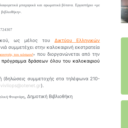
διαφορετικά μπαχαρικά και αρωματικά βότανα. Εργαστήριο «με
η βιβλιοθήκη».
-6724307
υχικού, ως μέλος του
Δικτύου Ελληνικών
ονιά συμμετέχει στην καλοκαιρινή εκστρατεία
που διοργανώνεται από την
ρευνητής του κόσμου!
»
ο πρόγραμμα δράσεων όλου του καλοκαιριού
ή (δηλώσεις συμμετοχής στα τηλέφωνα 210-
ο
vivliops@otenet.gr
).
, Δημοτική Βιβλιοθήκη
ελική Φουρνάρη