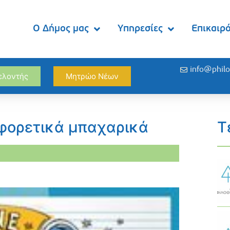
Ο Δήμος μας
Υπηρεσίες
Επικαιρ
info@philo
θελοντής
Μητρώο Νέων
φορετικά μπαχαρικά
Τ