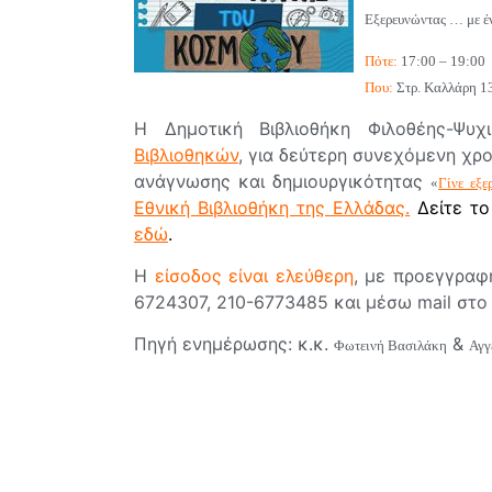
Εξερευνώντας … με έ
Πότε:
17:00 – 19:00
Που:
Στρ. Καλλάρη 1
Η Δημοτική Βιβλιοθήκη Φιλοθέης-Ψ
Βιβλιοθηκών
, για δεύτερη συνεχόμενη χρ
ανάγνωσης και δημιουργικότητας
«
Γίνε εξε
Εθνική Βιβλιοθήκη της Ελλάδας
.
Δείτε τ
εδώ
.
Η
είσοδος είναι ελεύθερη
, με προεγγραφ
6724307, 210-6773485 και μέσω mail στ
Πηγή ενημέρωσης: κ.κ.
&
Φωτεινή Βασιλάκη
Αγγ