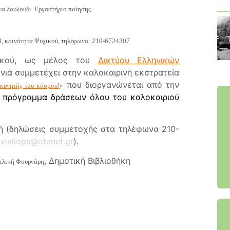
να λουλούδι. Εργαστήριο ποίησης.
3, κοινότητα Ψυχικού, τηλέφωνο: 210-6724307
υχικού, ως μέλος του
Δικτύου Ελληνικών
ονιά συμμετέχει στην καλοκαιρινή εκστρατεία
που διοργανώνεται από την
ρευνητής του κόσμου!
»
ο πρόγραμμα δράσεων όλου του καλοκαιριού
ή (δηλώσεις συμμετοχής στα τηλέφωνα 210-
ο
vivliops@otenet.gr
).
, Δημοτική Βιβλιοθήκη
ελική Φουρνάρη