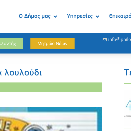
Ο Δήμος μας
Υπηρεσίες
Επικαιρ
info@philo
θελοντής
Μητρώο Νέων
 λουλούδι
Τ