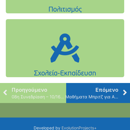
Προηγούμενο
Επόμενο
08η Συνεδρίαση – 10/16/2018
Μαθήματα Μπριτζ για Αρχάριους
Developed by
EvolutionProjects+