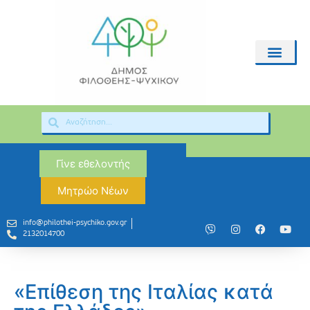
Γίνε εθελοντής
Μητρώο Νέων
info@philothei-psychiko.gov.gr
2132014700
«Επίθεση της Ιταλίας κατά