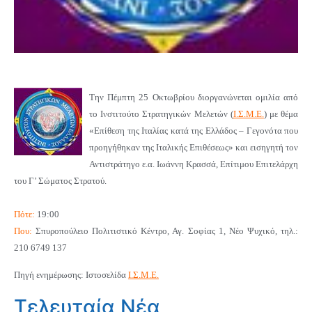
Την Πέμπτη 25 Οκτωβρίου διοργανώνεται ομιλία από
το Ινστιτούτο Στρατηγικών Μελετών (
Ι.Σ.Μ.Ε.
) με θέμα
«Επίθεση της Ιταλίας κατά της Ελλάδος – Γεγονότα που
προηγήθηκαν της Ιταλικής Επιθέσεως» και εισηγητή τον
Αντιστράτηγο ε.α. Ιωάννη Κρασσά, Επίτιμου Επιτελάρχη
του Γ’ Σώματος Στρατού.
Πότε:
19:00
Που:
Σπυροπούλειο Πολιτιστικό Κέντρο, Αγ. Σοφίας 1, Νέο Ψυχικό, τηλ.:
210 6749 137
Πηγή ενημέρωσης: Ιστοσελίδα
Ι.Σ.Μ.Ε.
Τελευταία Νέα