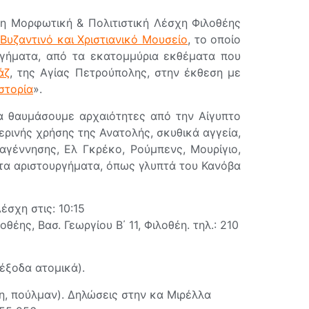
 η Μορφωτική & Πολιτιστική Λέσχη Φιλοθέης
Βυζαντινό και Χριστιανικό Μουσείο
, το οποίο
ργήματα, από τα εκατομμύρια εκθέματα που
άζ
, της Αγίας Πετρούπολης, στην έκθεση με
στορία
».
α θαυμάσουμε αρχαιότητες από την Αίγυπτο
ερινής χρήσης της Ανατολής, σκυθικά αγγεία,
αγέννησης, Ελ Γκρέκο, Ρούμπενς, Μουρίγιο,
ατα αριστουργήματα, όπως γλυπτά του Κανόβα
σχη στις: 10:15
έης, Βασ. Γεωργίου Β΄ 11, Φιλοθέη. τηλ.: 210
έξοδα ατομικά).
η, πούλμαν). Δηλώσεις στην κα Μιρέλλα