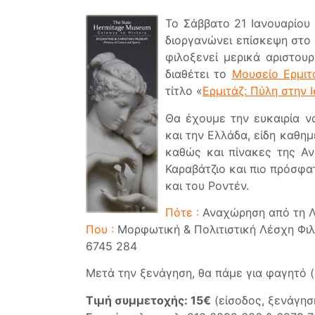
Το Σάββατο 21 Ιανουαρίου
διοργανώνει επίσκεψη στο
φιλοξενεί μερικά αριστου
διαθέτει το
Μουσείο Ερμιτ
τίτλο «
Ερμιτάζ: Πύλη στην Ι
Θα έχουμε την ευκαιρία ν
και την Ελλάδα, είδη καθημ
καθώς και πίνακες της Αν
Καραβάτζιο και πιο πρόσφ
και του Ροντέν.
Πότε :
Αναχώρηση από τη Λέ
Που :
Μορφωτική & Πολιτιστική Λέσχη Φιλοθ
6745 284
Μετά την ξενάγηση, θα πάμε για φαγητό (
Τιμή συμμετοχής: 15€
(είσοδος, ξενάγησ