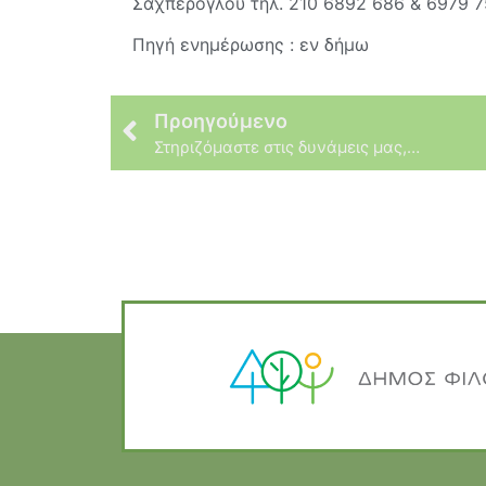
Σαχπέρογλου τηλ. 210 6892 686 & 6979 7
Πηγή ενημέρωσης : εν δήμω
Προηγούμενο
Στηριζόμαστε στις δυνάμεις μας,…