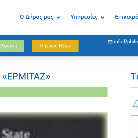
Ο Δήμος μας
Υπηρεσίες
Επικαιρ
info@philo
θελοντής
Μητρώο Νέων
η «ΕΡΜΙΤΑΖ»
Τ