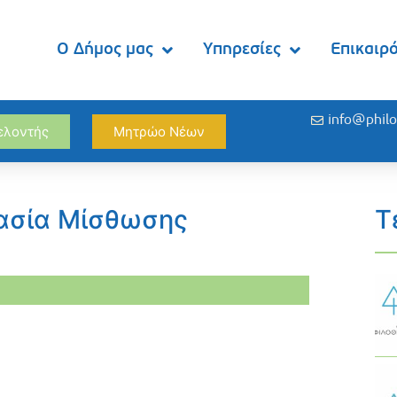
Ο Δήμος μας
Υπηρεσίες
Επικαιρ
info@philo
θελοντής
Μητρώο Νέων
ασία Μίσθωσης
Τ