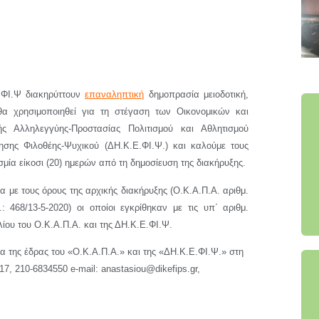
.ΦΙ.Ψ διακηρύττουν
επαναληπτική
δημοπρασία μειοδοτική,
 χρησιμοποιηθεί για τη στέγαση των Οικονομικών και
ς Αλληλεγγύης-Προστασίας Πολιτισμού και Αθλητισμού
ρησης Φιλοθέης-Ψυχικού (ΔΗ.Κ.Ε.ΦΙ.Ψ.) και καλούμε τους
ία είκοσι (20) ημερών από τη δημοσίευση της διακήρυξης.
με τους όρους της αρχικής διακήρυξης (Ο.Κ.Α.Π.Α. αριθμ.
: 468/13-5-2020) οι οποίοι εγκρίθηκαν με τις υπ΄ αριθμ.
λίου του Ο.Κ.Α.Π.Α. και της ΔΗ.Κ.Ε.ΦΙ.Ψ.
α της έδρας του «Ο.Κ.Α.Π.Α.» και της «ΔΗ.Κ.Ε.ΦΙ.Ψ.» στη
17, 210-6834550 e-mail: anastasiou@dikefips.gr,