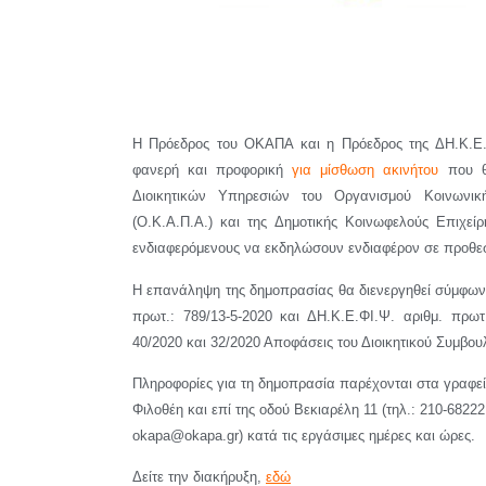
Η Πρόεδρος του ΟΚΑΠΑ και η Πρόεδρος της ΔΗ.Κ.Ε
φανερή και προφορική
για μίσθωση ακινήτου
που θα
Διοικητικών Υπηρεσιών του Οργανισμού Κοινωνική
(Ο.Κ.Α.Π.Α.) και της Δημοτικής Κοινωφελούς Επιχεί
ενδιαφερόμενους να εκδηλώσουν ενδιαφέρον σε προθεσμ
Η επανάληψη της δημοπρασίας θα διενεργηθεί σύμφωνα 
πρωτ.: 789/13-5-2020 και ΔΗ.Κ.Ε.ΦΙ.Ψ. αριθμ. πρωτ.
40/2020 και 32/2020 Αποφάσεις του Διοικητικού Συμβου
Πληροφορίες για τη δημοπρασία παρέχονται στα γραφεί
Φιλοθέη και επί της οδού Βεκιαρέλη 11 (τηλ.: 210-68222
okapa@okapa.gr) κατά τις εργάσιμες ημέρες και ώρες.
Δείτε την διακήρυξη,
εδώ