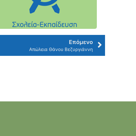
Επόμενο
Απώλεια Θάνου Βεζυργιάννη