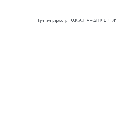
Πηγή ενημέρωσης : Ο.Κ.Α.Π.Α – ΔΗ.Κ.Ε.ΦΙ.Ψ