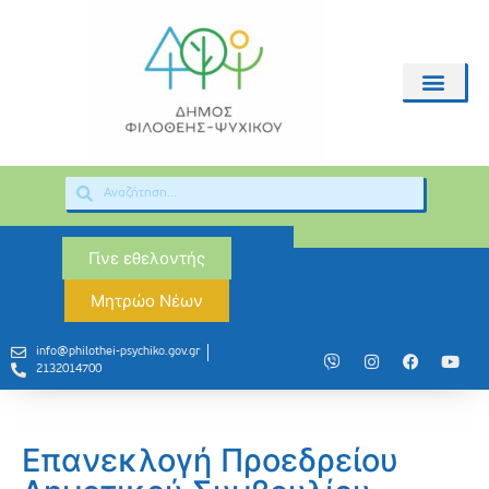
Γίνε εθελοντής
Μητρώο Νέων
info@philothei-psychiko.gov.gr
2132014700
Επανεκλογή Προεδρείου