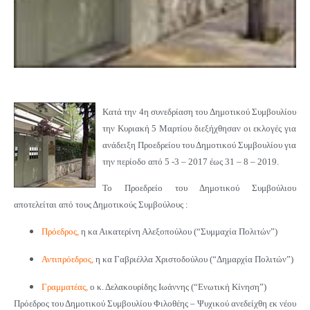
Κατά την
4η συνεδρίαση του Δημοτικού Συμβουλίου
την Κυριακή 5 Μαρτίου
διεξήχθησαν οι εκλογές για
ανάδειξη Προεδρείου του Δημοτικού Συμβουλίου για
την περίοδο
από 5 -3 – 2017 έως 31 – 8 – 2019.
Το Προεδρείο του Δημοτικού Συμβούλιου
αποτελείται από τους Δημοτικούς Συμβούλους :
Πρόεδρος
,
η κα Αικατερίνη Αλεξοπούλου (“Συμμαχία Πολιτών”)
Αντιπρόεδρος,
η κα Γαβριέλλα Χριστοδούλου (“Δημαρχία Πολιτών”)
Γραμματέας,
ο κ. Δελακουρίδης Ιωάννης (“Ενωτική Κίνηση”)
Πρόεδρος του Δημοτικού Συμβουλίου Φιλοθέης – Ψυχικού ανεδείχθη εκ νέου