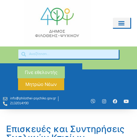
Γίνε εθελοντής
Μητρώο Νέων
info@philothei-psychiko.gov.gr
2132014700
Επισκευές και Συντηρήσεις