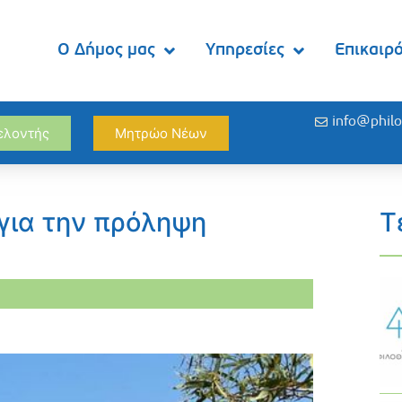
Ο Δήμος μας
Υπηρεσίες
Επικαιρ
info@philo
θελοντής
Μητρώο Νέων
για την πρόληψη
Τ