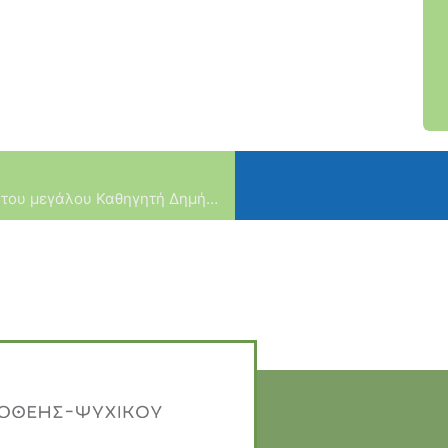
Συναντήση με την κα. Αγνή Πικιώνη, κόρη του μεγάλου Καθηγητή Δημήτρη Πικιώνη