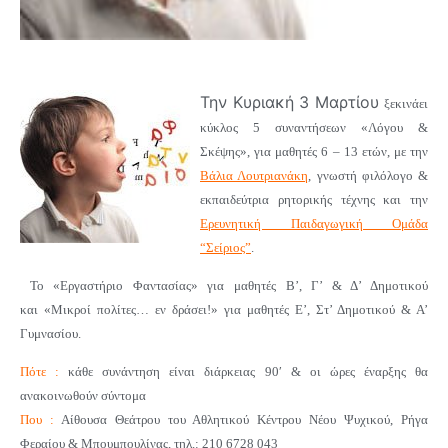
Την Κυριακή 3 Μαρτίου
ξεκινάει
κύκλος 5 συναντήσεων
«
Λόγου &
Σκέψης
»
,
για μαθητές 6 – 13 ετών,
με την
Βάλια Λουτριανάκη
, γνωστή φιλόλογο &
εκπαιδεύτρια ρητορικής τέχνης και την
Ερευνητική Παιδαγωγική Ομάδα
“Σείριος”
.
Το «Εργαστήριο Φαντασίας» για μαθητές Β’, Γ’ & Δ’ Δημοτικού
και «Μικροί πολίτες… εν δράσει!» για μαθητές Ε’, Στ’ Δημοτικού & Α’
Γυμνασίου.
Πότε :
κάθε συνάντηση είναι διάρκειας 90′ & οι ώρες έναρξης θα
ανακοινωθούν σύντομα
Που :
Αίθουσα Θεάτρου του Αθλητικού Κέντρου Νέου Ψυχικού, Ρήγα
Φεραίου & Μπουμπουλίνας, τηλ.: 210 6728 043