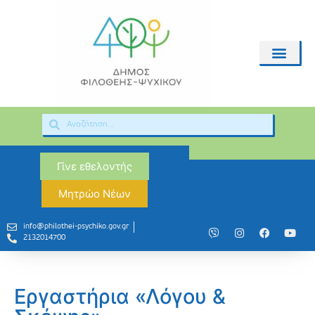
Γίνε εθελοντής
Μητρώο Νέων
info@philothei-psychiko.gov.gr
2132014700
Εργαστήρια «Λόγου &