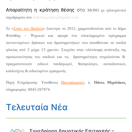
Απαραίτητη η κράτηση θέσης
στο
ΜΟΝΟ με ηλεκτρονικό
ταχυδρομείο στο
stekitoupaidiou@gmail.com
Το
«
Στέκι του Παιδιού
»
ξεκίνησε το 2012, χρηματοδοτείται από το Δήμο
Φιλοθέης – Ψυχικού και αφορά ένα ολοκληρωμένο πρόγραμμα
συντονισμένων δράσεων και δραστηριοτήτων
που απευθύνεται σε παιδιά
ηλικίας από 3 μέχρι 13 χρονών. Σ
τοχεύει στην ολόπλευρη ανάπτυξη της
προσωπικότητας του παιδιού και τις
δραστηριότητες επιμελούνται &
πραγματοποιούν ειδικοί παιδαγωγοί, θεατρολόγοι, εκπαιδευτικοί,
καλλιτέχνες & ειδικευμένοι εμψυχωτές.
Πηγή Ενημέρωσης: Υπεύθυνος
Προγράμματος
, κ.
Πάνος Μιχαλάκος
,
πληροφορίες: 6945-297974
Τελευταία Νέα
Συνεδρίαση Δημοτικής Επιτροπής –