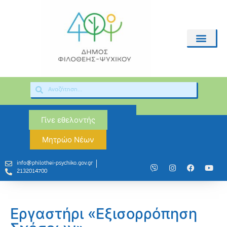
Γίνε εθελοντής
Μητρώο Νέων
info@philothei-psychiko.gov.gr
2132014700
Εργαστήρι «Εξισορρόπηση