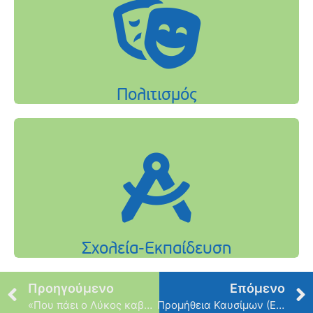
Προηγούμενο
Επόμενο
«Που πάει ο Λύκος καβάλα στο Ποδήλατο»
Προμήθεια Καυσίμων (Επαναληπτικός)