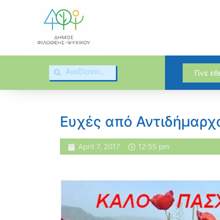
Γίνε ε
Ευχές από Αντιδήμαρχ
April 7, 2017
12:55 pm