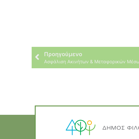
Προηγούμενο
Aσφάλιση Aκινήτων & Mεταφορικών Mέσ