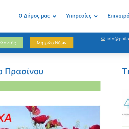
Ο Δήμος μας
Υπηρεσίες
Επικαιρ
info@philo
θελοντής
Μητρώο Νέων
ο Πρασίνου
Τ