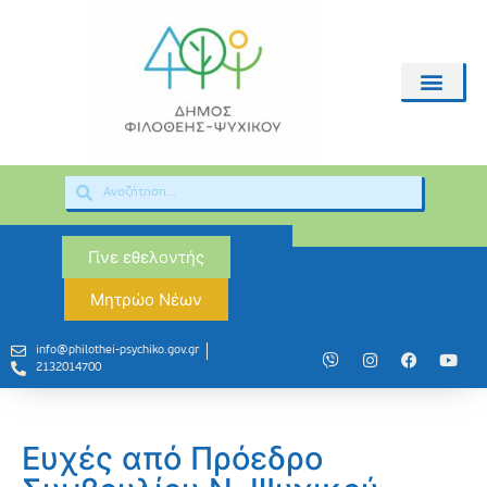
Γίνε εθελοντής
Μητρώο Νέων
info@philothei-psychiko.gov.gr
2132014700
Ευχές από Πρόεδρο