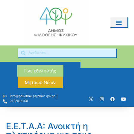
Γίνε εθελοντής
Μητρώο Νέων
info@philothei-psychiko.gov.gr
2132014700
Ε.Ε.Τ.Α.Α: Ανοικτή η