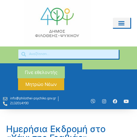
Γίνε εθελοντής
Μητρώο Νέων
info@philothei-psychiko.gov.gr
2132014700
Ημερήσια Εκδρομή στο