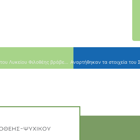
Ο Δήμος Φιλοθέης Ψυχικού και οι μαθητές του Λυκείου Φιλοθέης βράβευσαν τον Χρυσό Παραολυμπιονίκη και Δημότη μας, Νάσο Γκαβέλα