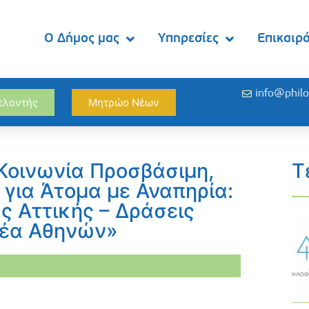
Ο Δήμος μας
Υπηρεσίες
Επικαιρ
info@philo
θελοντής
Μητρώο Νέων
Κοινωνία Προσβάσιμη,
Τ
 για Άτομα με Αναπηρία:
ς Αττικής – Δράσεις
μέα Αθηνών»