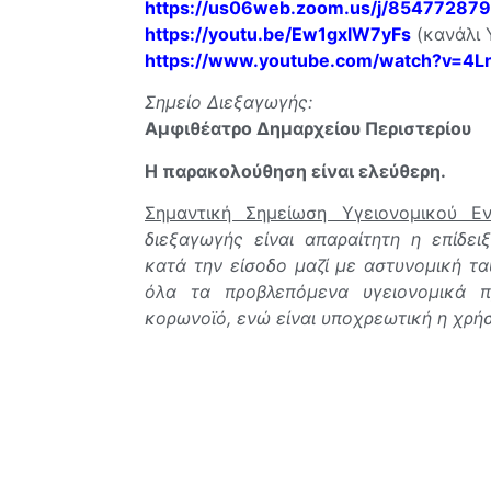
https://us06web.zoom.us/j/85477287
https://youtu.be/Ew1gxlW7yFs
(κανάλι 
https://www.youtube.com/watch?v=4L
Σημείο Διεξαγωγής:
Αμφιθέατρο Δημαρχείου Περιστερίου
Η παρακολούθηση είναι ελεύθερη.
Σημαντική Σημείωση Υγειονομικού Εν
διεξαγωγής είναι απαραίτητη η επίδει
κατά την είσοδο μαζί με αστυνομική τ
όλα τα προβλεπόμενα υγειονομικά 
κορωνοϊό, ενώ είναι υποχρεωτική η χρή