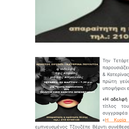
Την Τετάρτ
παρουσιάζε
& Κατερίνα
πρώτη γεύ
υποψήφιοι 
«Η αδελφή 
τίτλος τ
συγγραφέα
«
Η Κυρία
εμπνευσμένος Tζουζέπε Βέρντι συνέθεσε