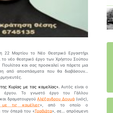
η 22 Μαρτίου το Νέο Θεατρικό Εργαστήρι
ι το νέο θεατρικό έργο των Χρήστου Σούπου
ς Πουλίτσα και σας προσκαλεί να πάρετε μια
ση από αποσπάσματα που θα διαβάσουν…
ερμηνευτές.
της Κυρίας με τας καμελίας».
Αυτός είναι ο
ου έργου. Το γνωστό έργο του Γάλλου
 και δραματουργού
Αλέξανδρου Δουμά
(υιός),
 με τις καμέλιες
», από το οποίο o
 την όπερά του «
Τραβιάτα
», σε… απρόσμενη