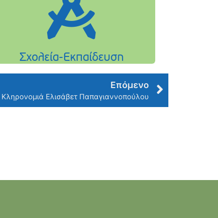
Επόμενο
Κληρονομιά Ελισάβετ Παπαγιαννοπούλου