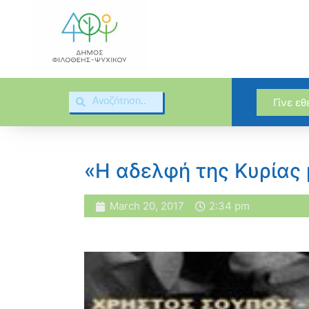
Γίνε ε
«Η αδελφή της Κυρίας 
March 20, 2017
2:34 pm