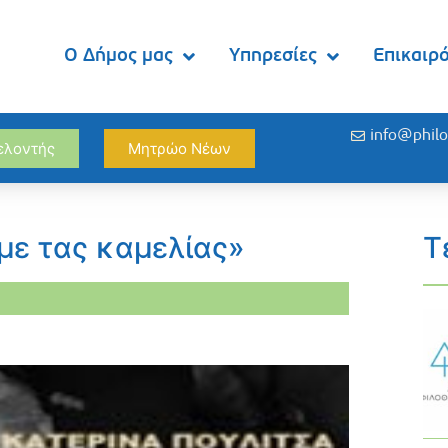
Ο Δήμος μας
Υπηρεσίες
Επικαιρ
info@philo
θελοντής
Μητρώο Νέων
με τας καμελίας»
Τ