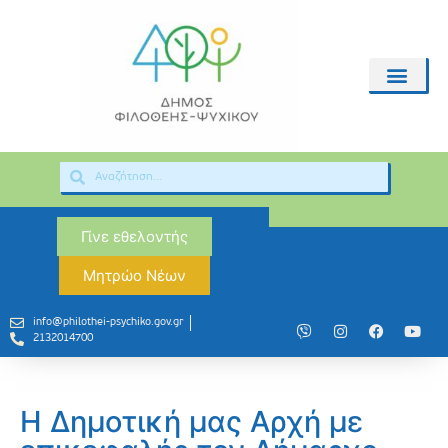
Γίνε εθελοντής
Μητρώο Νέων
info@philothei-psychiko.gov.gr
2132014700
Η Δημοτική μας Αρχή με