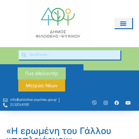
Γίνε εθελοντής
Μητρώο Νέων
info@philothei-psychiko.gov.gr
2132014700
«Η ερωμένη του Γάλλου