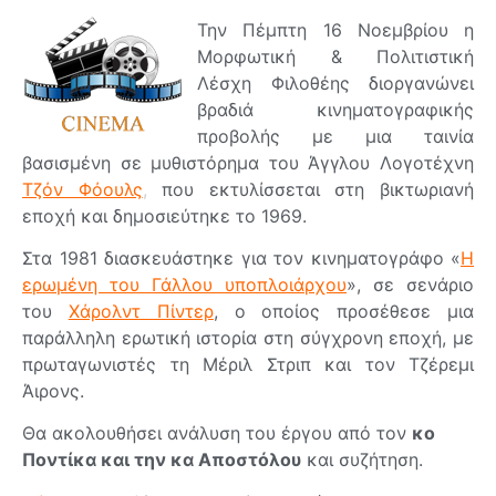
Την Πέμπτη 16 Νοεμβρίου η
Μορφωτική & Πολιτιστική
Λέσχη Φιλοθέης διοργανώνει
βραδιά κινηματογραφικής
προβολής με μια ταινία
βασισμένη σε μυθιστόρημα του Άγγλου Λογοτέχνη
Τζόν Φόουλς
,
που εκτυλίσσεται στη βικτωριανή
εποχή και δημοσιεύτηκε το 1969.
Στα 1981 διασκευάστηκε για τον κινηματογράφο «
Η
ερωμένη του Γάλλου υποπλοιάρχου
», σε σενάριο
του
Χάρολντ Πίντερ
, ο οποίος προσέθεσε μια
παράλληλη ερωτική ιστορία στη σύγχρονη εποχή, με
πρωταγωνιστές τη Μέριλ Στριπ και τον Τζέρεμι
Άιρονς.
Θα ακολουθήσει ανάλυση του έργου από τον
κο
Ποντίκα και την κα Αποστόλου
και συζήτηση.