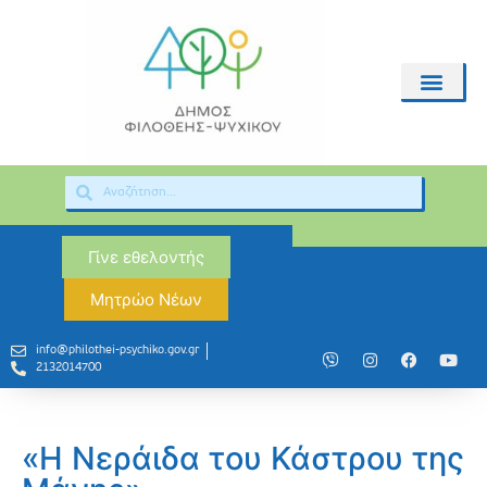
Γίνε εθελοντής
Μητρώο Νέων
info@philothei-psychiko.gov.gr
2132014700
«Η Νεράιδα του Κάστρου της