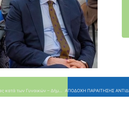
Παγκόσμια Ημέρα για την Εξάλειψη της Βίας κατά των Γυναικών – Δήμαρχος Φιλοθέης – Ψυχικού Δ. Γαλάνης: «Μηδενική ανοχή στο φαινόμενο της έμφυλης βίας»