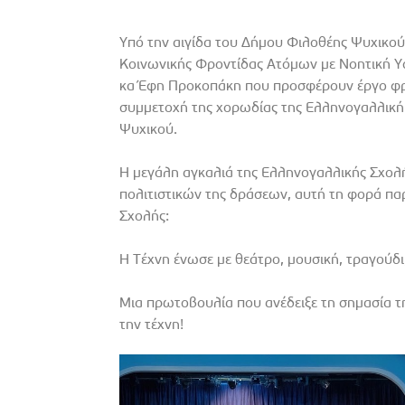
Υπό την αιγίδα του Δήμου Φιλοθέης Ψυχικο
Κοινωνικής Φροντίδας Ατόμων με Νοητική Υσ
κα Έφη Προκοπάκη που προσφέρουν έργο φρον
συμμετοχή της χορωδίας της Eλληνογαλλική
Ψυχικού.
Η μεγάλη αγκαλιά της Ελληνογαλλικής Σχολή
πολιτιστικών της δράσεων, αυτή τη φορά παρ
Σχολής:
Η Τέχνη ένωσε με θεάτρο, μουσική, τραγούδ
Μια πρωτοβουλία που ανέδειξε τη σημασία τη
την τέχνη!