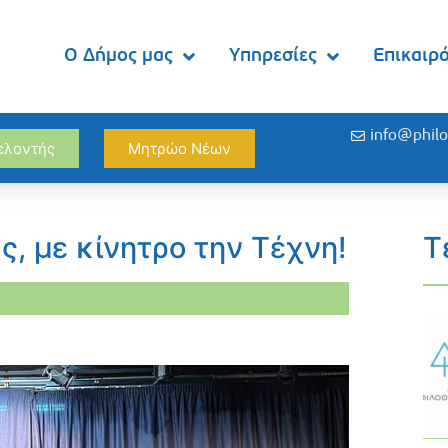
Ο Δήμος μας
Υπηρεσίες
Επικαιρ
info@philo
θελοντής
Μητρώο Νέων
ς, με κίνητρο την Τέχνη!
Τ