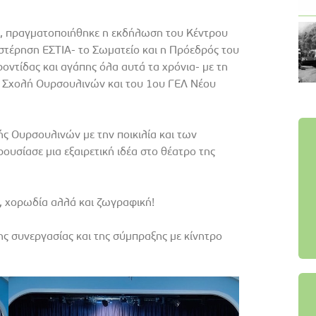
ύ, πραγματοποιήθηκε η εκδήλωση του Κέντρου
τέρηση EΣΤΙΑ- το Σωματείο και η Πρόεδρός του
τίδας και αγάπης όλα αυτά τα χρόνια- με τη
 Σχολή Ουρσουλινών και του 1ου ΓΕΛ Νέου
ς Ουρσουλινών με την ποικιλία και των
ουσίασε μια εξαιρετική ιδέα στο θέατρο της
ι, χορωδία αλλά και ζωγραφική!
ς συνεργασίας και της σύμπραξης με κίνητρο