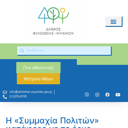
Γίνε εθελοντής
Μητρώο Νέων
info@philothei-psychiko.gov.gr
2132014700
Η «Συμμαχία Πολιτών»